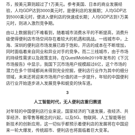
币，按美元算则超过了1万美元。参考美国、日本的商业发展经
验，人均GDP达到3000美元时，是便利店的发展期；人均GDP达
到5000美元时，便进入便利店的快速成长期；人均GDP达到1万美
元时，则进入激烈竞争期。
由以上数据我们不难看到，随着城市消费水平的不断提高，消费升
级使得便利店市场空间存在着较大的机遇和挑战。一线城市中，上
海、深圳的便利店市场发展已趋于饱和，开店的成本在不断增加，
同时面临着来自同业和异业对手的竞争。而二三线城市，由于市场
的持续性需求以及政策支持，在QuestMobile2019年发布的《下沉
市场报告》中显示，我国下沉市场用户规模超过6亿，这个市场的
潜力在多个领域都尚未得到完全挖掘，便利店行业作为其中的细分
领域，未来还将迎来市场用户价值的进一步提升，年轻的中国便利
店行业开始逐步进入发展竞争和蜕变的快车道。
3
人工智能时代，无人便利店重归赛道
对年轻的中国便利店行业来说，国家经济的飞速发展，夜经济、共
享经济、新零售等概念的兴起，以及5G、物联网、人工智能等创
新技术的创新应用，这一切似乎都预示着便利店的发展将在中国迎
来一轮大爆发，传统超市、便利店也将面临着巨大变革。