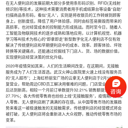
在无人便利店的发展前期大部分多使用条形码识别、RFID(无线射
频识别)等技术，这种技术需要消费者用手机或结算台等设备“自助”
扫描商品条形码，看似“无人”，实则是将收银员的工作转嫁到顾客
身上，创新度低，降低了用户体验感，同时由标签易撕毁而带来的
高损率，也对经营成本的控制能力形成挑战。而时至今日，随着人
工智能及物联网技术的逐步成熟和落地应用，以计算机视觉、机器
学习等AI技术为核心的“即拿即走”新型数字化无人便利店不仅有效
解决了传统便利店和早期便利店中的成本、效率、顾客体验、坪效
转换等关键痛点，还能通过挖掘线下门店人、货、场的数据价值，
实现便利店经营决策的优化升级。
2020年疫情突如其来，人们的生活瞬间改变，在这期间，无接触
服务成为了人们生活首选。武汉火神山医院里火速上线没有服务员
的“无人超市”；上海虹桥丽宝广场的云拿无人便利店于2月10日恢
复营业，帮助周边CBD员工解决用餐难的问题，门店营业额在疫情
后达到新高，相较一个月前订单数提升32.21% 销售额提升
27.70%；各大传统零售商也纷纷上线“无接触服务”，疫情期间，无
人零售、无人便利店刷了满满的存在感。从中国零售市场的发展趋
势来看这一被极速触发的无接触需求，传统便利店的经营模式将会
被打破，无人便利店将会重新进入大众视野，推动传统零售市场的
变革。