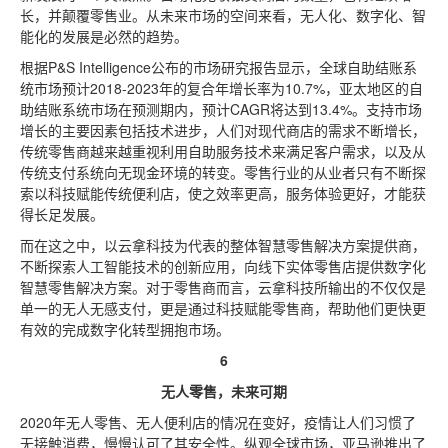
长，并颠覆零售业。从未来市场的空间来看，无人化、数字化、智
能化的发展是必然的趋势。
根据P&S Intelligence公布的市场研究报告显示，全球自助结账系
统市场预计2018-2023年的复合年增长率为10.7%，亚太地区的自
助结账系统市场在预测期内，预计CAGR将达到13.4%。支持市场
增长的主要因素包括技术进步，人们对现代商店的需求不断增长，
传统零售商越来越重视利用自助服务技术来满足客户需求，以及从
传统支付系统向无现金环境的转变。零售行业的从业者只有不断探
索以科技赋能传统便利店，使之效率更高，服务体验更好，才能获
得长足发展。
而在这之中，以云拿科技为代表的整体智慧零售解决方案提供商，
不断探索人工智能技术的创新应用，向线下实体零售店提供数字化
智慧零售解决方案。对于零售商而言，云拿科技所输出的不仅仅是
单一的无人无感支付，更是通过科技赋能零售商，帮助他们更快更
有效的完成数字化转型拥抱市场。
6
无人零售，未来可期
2020年无人零售、无人便利店的情况在变好，疫情让人们习惯了
无接触消费，慢慢认可了其安全性。纵观全球市场，亚马逊推出了