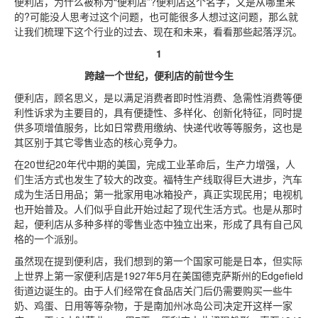
便利店，为什么被称为“便利店”?便利店这个名字，又是从哪里来
的?可能没人思考过这个问题，也可能很多人想过这问题，那么就
让我们梳理下这个行业的过去、现在和未来，看看那些起落浮沉。
1
跨越一个世纪，便利店的前世今生
便利店，顾名思义，是以满足消费者即时性消费、急需性消费等便
利性诉求为主要目的，具有便捷性、多样化、创新化特征，同时提
供多项增值服务，比如日常费用缴纳、快递代收等等服务，这也是
其区别于其它零售业态的核心竞争力。
在20世纪20年代中期的美国，完成工业革命后，生产力增强，人
们生活方式也发生了较大的改变。福特生产线取得巨大进步，汽车
成为生活日用品；第一批家用电冰箱投产，真正实现民用；电视机
也开始普及。人们似乎自此开始过起了现代生活方式。也是从那时
起，便利店从多种多样的零售业态中独立出来，形成了具有自己风
格的一个派别。
虽然现在提到便利店，我们想到的第一个国家可能是日本，但实际
上世界上第一家便利店是1927年5月在美国德克萨斯州的Edgefield
街道边诞生的。由于人们经常在食品店关门后仍需要购买一些牛
奶、鸡蛋、日用等等杂物，于是南加州冰岛公司决定开这样一家