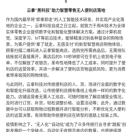
5
云拿“黑科技”助力智慧零售无人便利店落地
作为国内最早将“即拿即走”的人工智能技术研发、并实现产业化落
地的企业之一，云拿科技自成之日立起，就致力于用AI技术为全球
实体零售企业提供数字化和智能化整体解决方案。通过计算机视
觉、深度学习、IoT等前沿技术，能够精准识别各种复杂的购物场
景，为客户提供“拿了就走，无感支付”的新型智慧商店购物体验，
顾客扫描二维码进入云拿智能商店，选购完所需商品后，无需排队
结账就可直接离开，离店后的5-10秒钟即可在手机上收到电子账
单，不仅解放了收银员，革命性地降低了人工成本，同时提升了便
利店的运营效率，并进一步解决了便利店货物盗损风险，更为消费
者带来极简的购物体验。
与此同时，云拿科技对传统便利店的人、货、场进行全面的数字化
和智能化升级改造，让传统便利店拥有像线上电商一样的的数字化
能力。店铺运营者无需人工巡店，可随时随地了解店铺营业情况，
及时进行订货、补货，轻松调整价格、设置活动等；此外，通过数
据中台可以获取购物过程数据并进行智能分析，不断优化无人便利
店的运营决策，有效帮助传统便利店在转型的道路上轻装上阵。
疫情影响之下，“无人化”“自动化”成为了众多传统行业寻求“跳板”创
新发展的一个突破点。自动化无收银员商店的数量，也将继续增