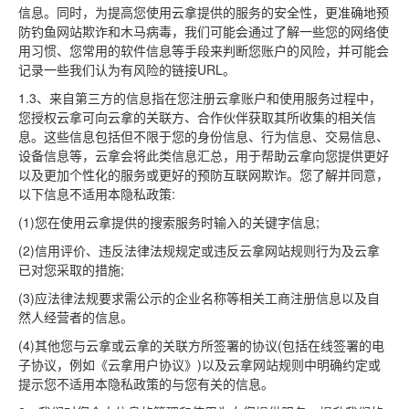
信息。同时，为提高您使用云拿提供的服务的安全性，更准确地预
防钓鱼网站欺诈和木马病毒，我们可能会通过了解一些您的网络使
用习惯、您常用的软件信息等手段来判断您账户的风险，并可能会
记录一些我们认为有风险的链接URL。
1.3、来自第三方的信息指在您注册云拿账户和使用服务过程中，
您授权云拿可向云拿的关联方、合作伙伴获取其所收集的相关信
息。这些信息包括但不限于您的身份信息、行为信息、交易信息、
设备信息等，云拿会将此类信息汇总，用于帮助云拿向您提供更好
以及更加个性化的服务或更好的预防互联网欺诈。您了解并同意，
以下信息不适用本隐私政策:
(1)您在使用云拿提供的搜索服务时输入的关键字信息;
(2)信用评价、违反法律法规规定或违反云拿网站规则行为及云拿
已对您采取的措施;
(3)应法律法规要求需公示的企业名称等相关工商注册信息以及自
然人经营者的信息。
(4)其他您与云拿或云拿的关联方所签署的协议(包括在线签署的电
子协议，例如《云拿用户协议》)以及云拿网站规则中明确约定或
提示您不适用本隐私政策的与您有关的信息。