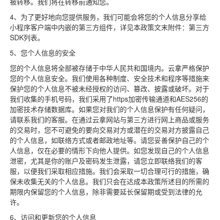
被转移。我们将在转移前通知您。
4、为了更好地向您提供服务，我们可能会将您的个人信息分享给
小程序客户端中内嵌的第三方组件，详见本政策文末附件：第三方
SDK列表。
5、您个人信息的安全
您的个人信息将全部被存储于中华人民共和国境内。云拿严格保护
您的个人信息安全。我们使用各种制度、安全技术和程序等措施来
保护您的个人信息不被未经授权的访问、篡改、披露或破坏。对于
我们收集的手机号码，我们采用了https加密传输通道和AES256的
加密技术存储数据库。如果您对我们的个人信息保护有任何疑问，
请联系我们的客服。在通过云拿网站与第三方进行网上商品或服务
的交易时，您不可避免的要向交易对方或潜在的交易对方披露自己
的个人信息，如联络方式或者邮政地址等。请您妥善保护自己的个
人信息，仅在必要的情形下向他人提供。如您发现自己的个人信息
泄密，尤其是你的账户及密码发生泄露，请您立即联络我们的客
服，以便我们采取相应措施。我们会采取一切合理可行的措施，确
保未收集无关的个人信息。我们只会在达成本政策所述目的所需的
期限内保留您的个人信息，除非需要延长保留期或受到法律的允
许。
6、访问和更新您的个人信息