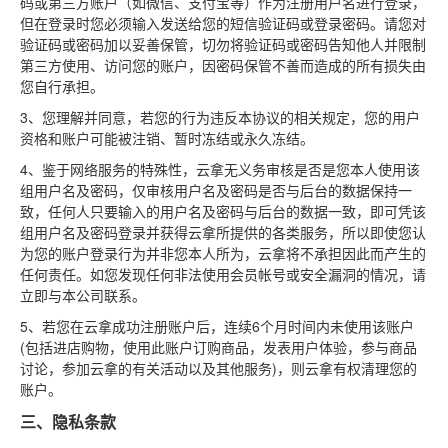
码或第三方账户（如微信、支付宝等）作为注册用户名进行登录，
但在登录时您必须输入发送给您的短信验证码或登录密码。请您对
验证码或密码加以妥善保管，切勿将验证码或密码告知他人并限制
第三方使用、访问您的账户，因密码保管不善而造成的所有损失由
您自行承担。
3、您理解并同意，若您的行为违反本协议的相关规定，您的用户
资格和账户可能被注销、暂时冻结或永久冻结。
4、鉴于网络服务的特殊性，云拿无义务审核是否是您本人使用该
组用户名及密码，仅审核用户名及密码是否与后台的数据保持一
致，任何人只要输入的用户名及密码与后台的数据一致，即可凭该
组用户名及密码登录并获得云拿所提供的各类服务，所以即使您认
为您的账户登录行为并非您本人所为，云拿将不承担因此而产生的
任何责任。如您发现任何非法使用会员帐号或安全漏洞的情况，请
立即与本公司联系。
5、若您在云拿成功注册账户后，连续6个月时间内未使用该账户
(包括进店购物，使用此账户订购商品，发表用户体验，参与商品
讨论，参加云拿的有关活动以及其他服务)，则云拿有权清理您的
账户。
三、隐私条款