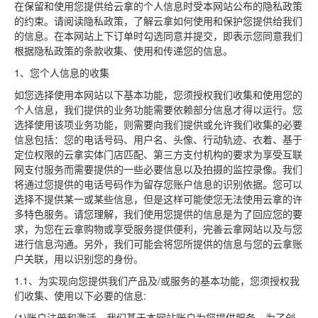
在保留和使用您提供给云拿的个人信息时受本网站公布的隐私政策
的约束。请阅读隐私政策，了解云拿如何使用和保护您提供给我们
的信息。在本网站上下订单时勾选同意并提交，即表示您同意我们
根据隐私政策的条款收集、使用和传递您的信息。
1、您个人信息的收集
如您选择使用本网站以下基本功能，您须授权我们收集和使用您的
个人信息，我们提供的业务功能需要依赖部分信息才得以运行。您
选择使用该项业务功能，则需要向我们提供或允许我们收集的必要
信息包括：您的电话号码、用户名、头像、行动轨迹、衣着、基于
定位权限的云拿实体门店匹配、第三方支付机构的要求为享受互联
网支付服务而需要提供的一些必要信息以及拍摄的监控录像。我们
将通过您提供的电话号码作为留存您账户信息的识别依据。您可以
选择不提供某一或某些信息，但是这样可能使您无法使用云拿的许
多特色服务。请您理解，我们使用您提供的信息是为了回应您的要
求，为您在云拿购物或享受服务提供便利，完善云拿网站以及与您
进行信息沟通。另外，我们可能会将您所提供的信息与您的云拿账
户关联，用以识别您的身份。
1.1、为实现向您提供我们产品及/或服务的基本功能，您须授权我
们收集、使用以下必要的信息:
(1)账户注册和激活。我们基于本网站账户为您提供服务。为了创