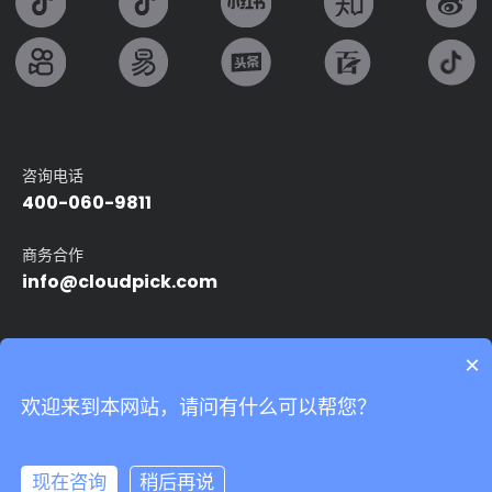
咨询电话
400-060-9811
商务合作
info@cloudpick.com
友情链接：
×
Intel
无人便利店
无人超市
自动售货机
智能无人店
欢迎来到本网站，请问有什么可以帮您？
24小时无人便利店
无人领用仓
我们非常重视您的个人隐私，当您访问我们的网站时，请同意使用
的所有cookie。有关个人数据处理的更多信息可访问
《隐私条款》
Copyright©2024 上海云拿智能科技有限公司.All rights reserved
沪ICP备
17039527号-5
Powered by Yongsy
现在咨询
稍后再说
隐私条款
法律声明
网站地图