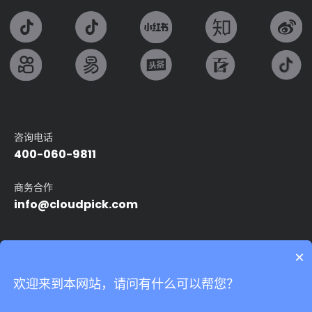
咨询电话
400-060-9811
商务合作
info@cloudpick.com
友情链接：
×
Intel
无人便利店
无人超市
自动售货机
智能无人店
欢迎来到本网站，请问有什么可以帮您？
24小时无人便利店
无人领用仓
我们非常重视您的个人隐私，当您访问我们的网站时，请同意使用
的所有cookie。有关个人数据处理的更多信息可访问
《隐私条款》