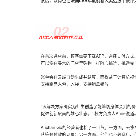
该店，欧尚也在
法国LSA年度创新大奖
选拔中被评
0
2
AI无人店的运作方式
在首次进店前，顾客需要下载APP，选择支付方式
可以像在寻常的门店里购物一样随心挑选，挑选完
账单会在云端自动生成并结算，而得益于计算机视
支持商品入包、入袋，支持错拿错放。
“该解决方案确实为师生创造了能够切身体会到的
促进创新层面的雄心壮志。”
校方负责人Anne
说道
Auchan Go的经营者也松了一口气。一方面，云
队等候付款的现象；另一方面，他们也不必巡店、