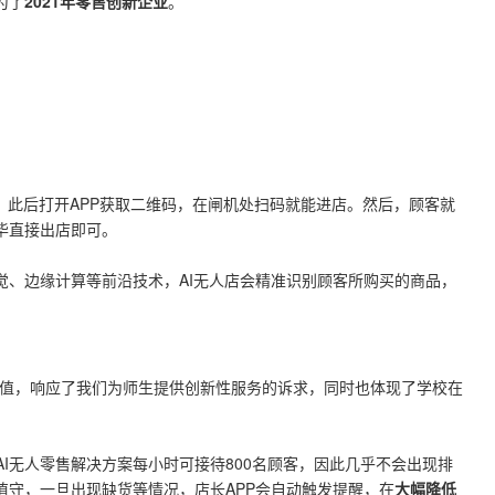
为了
2021年零售创新企业
。
。
此后打开APP获取二维码，在闸机处扫码就能进店。
然后，顾客就
毕直接出店即可。
觉、边缘计算等前沿技术，AI无人店会精准识别顾客所购买的商品，
价值，响应了我们为师生提供创新性服务的诉求，同时也体现了学校在
。
拿AI无人零售解决方案每小时可接待800名顾客，因此几乎不会出现排
值守，一旦出现缺货等情况，店长APP会自动触发提醒，在
大幅降低