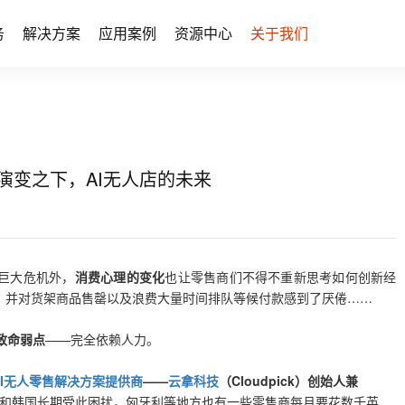
务
解决方案
应用案例
资源中心
关于我们
零售业态演变之下，AI无人店的未来
巨大危机外，
消费心理的变化
也让零售商们不得不重新思考如何创新经
，并对货架商品售罄以及浪费大量时间排队等候付款感到了厌倦……
致命弱点
——完全依赖人力。
AI无人零售解决方案提供商
——
云拿科技
（Cloudpick
）创始人兼
本和韩国长期受此困扰，匈牙利等地方也有一些零售商每月要花数千英