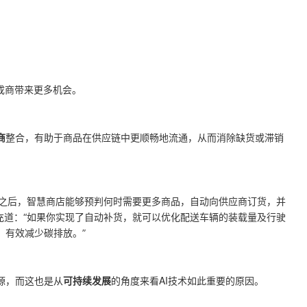
成商带来更多机会。
商
整合，有助于商品在供应链中更顺畅
地流通，从而消除缺货或滞销
之后，智慧商店能够预判何时需要更多商品，自动向供应商订货，并
补充道：
“如果你实现了自动补货，就可以优化配送车辆的装载量及行驶
，有效减少碳排放。
”
源，而这也是从
可持续发展
的角度来看AI技术如此重要的原因。