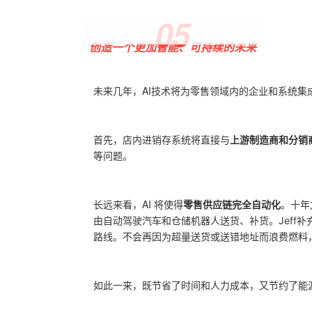
0
5
创造一个更加智能、可持续的未来
未
来几年，AI技术将为零售领域内的企业和系统集
首
先，
店内进销存系统将直接与
上游制造商和分销
等问题。
长远来看，AI 将使得
零售供应链完全自动化
。
十年
由自动驾驶汽车和仓储机器人送货、补货。
Jeff
路线。
不会再因为超量送货或送错地址而浪费燃料
如此一来，既节省了时间和人力成本，又节约了能