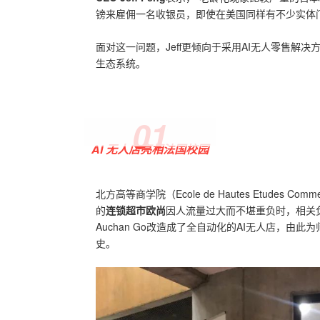
镑来雇佣一名收银员，即使在美国同样有不少实体
面对这一问题，Jeff更倾向于采用AI无人零售
生态系统。
0
1
AI 无人店亮相法国校园
北方高等商
学院（Ecole de Hautes Etudes C
的
连锁超市欧尚
因人流量过大而不堪重负时，相关
Auchan Go改造成了全自动化的AI无人店，由此
史。