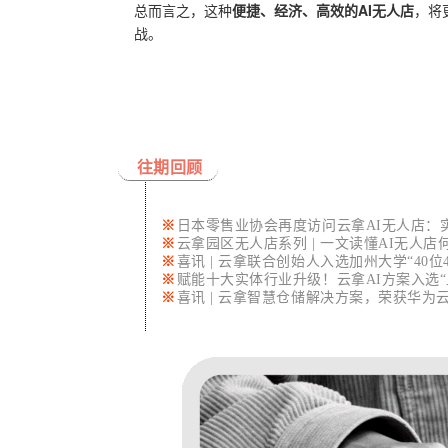
总而言
之，这种
便捷、经济、高效的AI无人店
，将
战。
往期回顾
※
日本零售业协会再度访问云拿AI无人店：
※
云拿园区无人店系列 | 一文读懂AI无人
※
喜讯 | 云拿联合创始人入选加州大学“40位
※
赋能十大实体行业升级！
云拿AI方案入选
※
喜讯 | 云拿智慧仓储解决方案，荣获华为