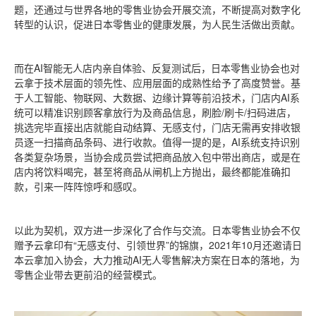
题，还通过与世界各地的零售业协会开展交流，不断提高对数字化
转型的认识，促进日本零售业的健康发展，为人民生活做出贡献。
而在AI智能无人店内亲自体验、反复测试后，日本零售业协会也对
云拿于技术层面的领先性、应用层面的成熟性给予了高度赞誉。基
于人工智能、物联网、大数据、边缘计算等前沿技术，门店内AI系
统可以精准识别顾客拿放行为及商品信息，刷脸/刷卡/扫码进店，
挑选完毕直接出店就能自动结算、无感支付，门店无需再安排收银
员逐一扫描商品条码、进行收款。值得一提的是，AI系统支持识别
各类复杂场景，当协会成员尝试把商品放入包中带出商店，或是在
店内将饮料喝完，甚至将商品从闸机上方抛出，最终都能准确扣
款，引来一阵阵惊呼和感叹。
以此为契机，双方进一步深化了合作与交流。日本零售业协会不仅
赠予云拿印有“无感支付、引领世界”的锦旗，2021年10月还邀请日
本云拿加入协会，大力推动AI无人零售解决方案在日本的落地，为
零售企业带去更前沿的经营模式。