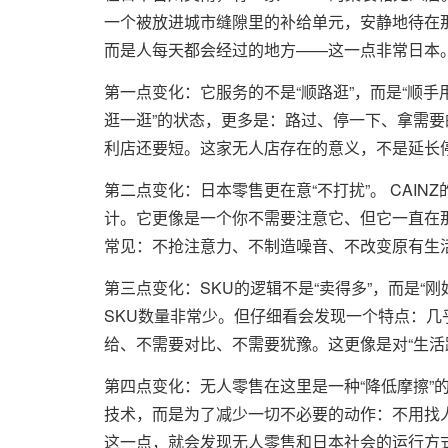
一个被放进城市缝隙里的补给单元，安静地待在那
而是人每天都会经过的地方——这一点非常日本
第一点变化：它服务的不是“顺路逛”，而是“顺手
逛一逛”的状态，更多是：路过、停一下、拿需
利店还要短。这家无人店存在的意义，不是延长
第二点变化：日本零售更在意“不打扰”。 CAI
计。它更像是一个你不需要注意它、但它一直在那
常见：不抢注意力、不制造噪音、不改变原有生
第三点变化：SKU的逻辑不是“卖得多”，而是“刚
SKU数量非常少。但仔细看会发现一个特点：几
给、不需要对比、不需要犹豫。这更像是对“生活
第四点变化：无人零售在这里是一种“降低摩擦”
技术，而是为了减少一切不必要的动作：不用找
这一点，就会发现无人零售和日本社会的运行方