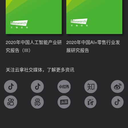
2020年中国人工智能产业研
2020年中国AI+零售行业发
究报告（Ⅲ）
展研究报告
关注云拿社交媒体，了解更多资讯