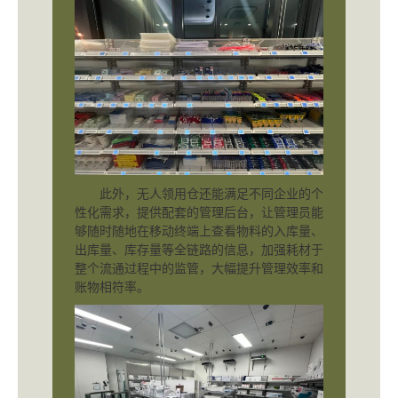
此外，无人领用仓还能满足不同企业的个
性化需求，提供配套的管理后台，让管理员能
够随时随地在移动终端上查看物料的入库量、
出库量、库存量等全链路的信息，加强耗材于
整个流通过程中的监管，大幅提升管理效率和
账物相符率。