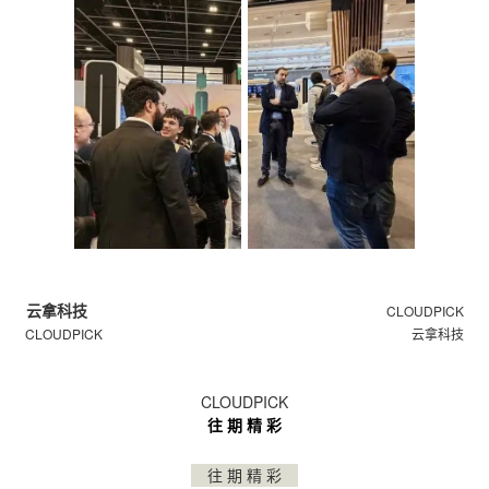
云拿科技
CLOUDPICK
CLOUDPICK
云拿科技
CLOUDPICK
往 期 精 彩
往 期 精 彩