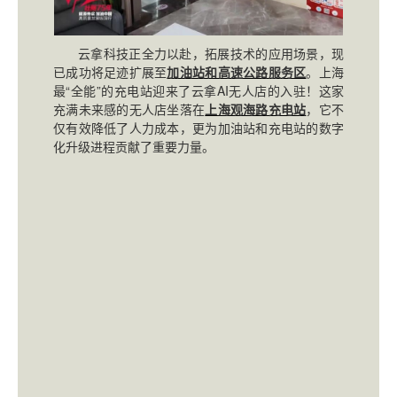
云拿科技正全力以赴，拓展技术的应用场景，现
已成功将足迹扩展至
加油站和高速公路服务区
。上海
最“全能”的充电站迎来了云拿AI无人店的入驻！这家
充满未来感的无人店坐落在
上海观海路充电站
，它不
仅有效降低了人力成本，更为加油站和充电站的数字
化升级进程贡献了重要力量。