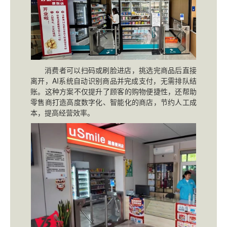
消费者可以扫码或刷脸进店，挑选完商品后直接
离开，AI系统自动识别商品并完成支付，无需排队结
账。这种方案不仅提升了顾客的购物便捷性，还帮助
零售商打造高度数字化、智能化的商店，节约人工成
本，提高经营效率。