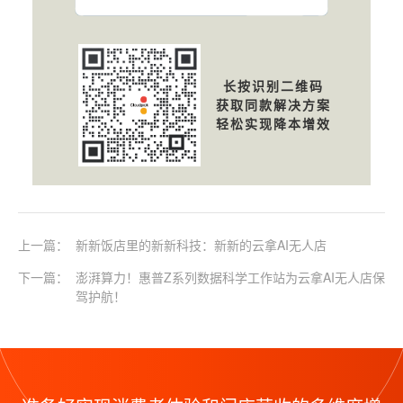
长按识别二维码
获取同款解决方案
轻松实现降本增效
上一篇：
新新饭店里的新新科技：新新的云拿AI无人店
下一篇：
澎湃算力！惠普Z系列数据科学工作站为云拿AI无人店保
驾护航！