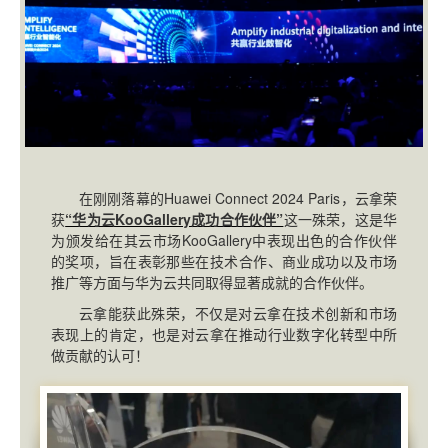
在刚刚落幕的Huawei Connect 2024 Paris，云拿荣
获
“华为云KooGallery成功合作伙伴”
这一殊荣，这是华
为颁发给在其云市场KooGallery中表现出色的合作伙伴
的奖项，旨在表彰那些在技术合作、商业成功以及市场
推广等方面与华为云共同取得显著成就的合作伙伴。
云拿能获此殊荣，不仅是对云拿在技术创新和市场
表现上的肯定，也是对云拿在推动行业数字化转型中所
做贡献的认可！