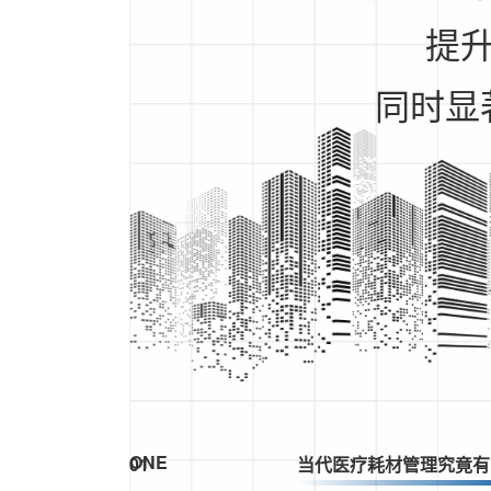
提
同时显
ONE
01
当代医疗耗材管理究竟有