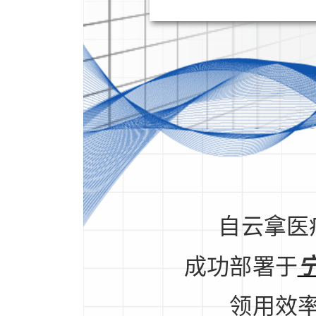
自云拿医
成功部署于
领用效