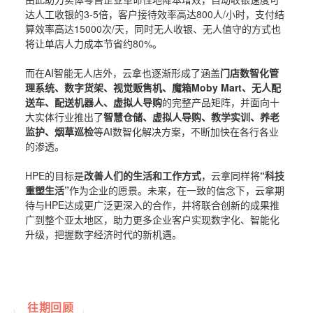
达人工收银的3-5倍，客户接待效率高达800人/小时，支付结
算效率高达15000次/天，同时无人收银、无人值守的方式也
将让单店人力成本节省约80%。
而在AI智能无人店外，云拿也逐渐形成了涵盖
门店数智化管
理系统、数字货架、视觉贩售机、魔箱Moby Mart、无人配
送车、配送机器人、虚拟人导购
的完整产品矩阵，并面向十
大实体行业推出了
智慧仓储、虚拟人导购、教学实训、养老
监护、烟草巡检
等AI数智化解决方案，不断加快在各行各业
的渗透。
HPE的目标是
改善人们的生活和工作方式
，云拿同样将
“科技
重塑生活”
作为企业的愿景。未来，在一致的信念下，云拿期
待与HPE达成更广泛更深入的合作，并将联合创新的成果推
广到整个亚太地区，助力更多企业客户实现数字化、智能化
升级，把握数字经济时代的新机遇。
往期回顾