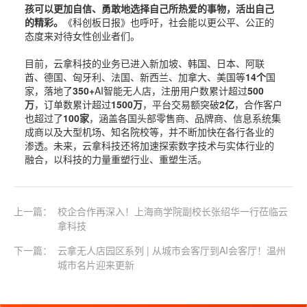
孩可以更加自信、勇敢地选择自己所热爱的事物，活出自己
的精彩。
《科创板日报》也呼吁，社会能以更公平、公正的
态度来对待女性创业者们。
目前，云拿科技的业务已进入新加坡、韩国、日本、阿联
酋、德国、匈牙利、法国、新西兰、加拿大、美国等
14
个
国
家，落地了
350+
AI智能无人店，注册用户数累计超过
500
万
，订单数累计超过
1500万
，平台交易额突破
2亿
，合作客户
也超过了
100家
，涵盖各国头部零售商、品牌商、信息系统集
成商以及大型机场、知名院校等，并不断加快在各行各业的
渗透。未来，云拿科技还将加速探索数字技术与实体行业的
融合，以科技的力量重塑行业、重塑生活。
上一篇：
校企合作再深入！上海商学院副校长张绍华一行莅临云
拿科技
下一篇：
云拿无人店园区系列 | 从城市会客厅到AI会客厅！温州
城市名片迎来更新