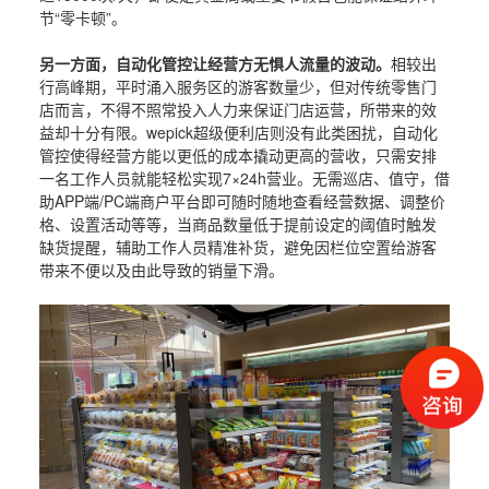
节“零卡顿”。
另一方面，自动化管控让经营方无惧人流量的波动。
相较出
行高峰期，平时涌入服务区的游客数量少，但对传统零售门
店而言，不得不照常投入人力来保证门店运营，所带来的效
益却十分有限。wepick超级便利店则没有此类困扰，自动化
管控使得经营方能以更低的成本撬动更高的营收，只需安排
一名工作人员就能轻松实现7×24h营业。无需巡店、值守，借
助APP端/PC端商户平台即可随时随地查看经营数据、调整价
格、设置活动等等，当商品数量低于提前设定的阈值时触发
缺货提醒，辅助工作人员精准补货，避免因栏位空置给游客
带来不便以及由此导致的销量下滑。