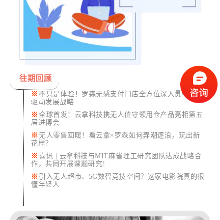
往期回顾
※
不只是体验！罗森无感支付门店全方位深入贯彻创新
驱动发展战略
※
全球首发！云拿科技携无人值守领用仓产品亮相第五
届进博会
※
无人零售回暖！看云拿×罗森如何弄潮逐浪，玩出新
花样？
※
喜讯 |
云拿科技与MIT麻省理工研究团队达成战略合
作，共同开展课题
研究！
※
引入无人超市、5G数智竞技空间？这家电影院真的很
懂年轻人