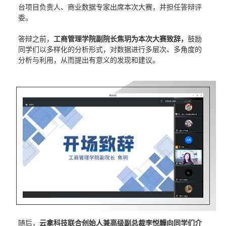
台项目负责人、商业数据专家出席本次大赛，并担任答辩评
委。
答辩之前，
工商管理学院副院长焦玥为本次大赛致辞，
鼓励
同学们以多样化的分析形式，对数据进行多层次、多角度的
分析与利用，从而提出有意义的发现和建议。
随后，
云拿科技联合创始人兼高级副总裁李悦韡向同学们介