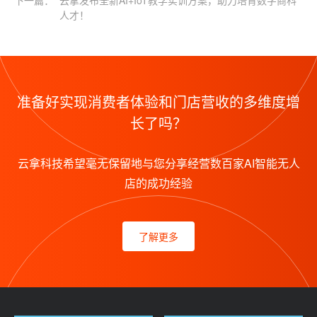
下一篇：
云拿发布全新AI+IoT教学实训方案，助力培育数字商科
人才！
准备好实现消费者体验和门店营收的多维度增
长了吗？
云拿科技希望毫无保留地与您分享经营数百家AI智能无人
店的成功经验
了解更多