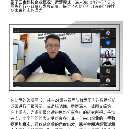
绍了
云拿科技企业概况与运营模式，
深入浅出
地
分
析
了
无人
零售的行业背景和发展前景，
探讨了
AI
便利店开设的合理性
及未来的市场潜力。
在
此后的答辩环节
，
共有
2
4
组
参赛
团队
就两周内的数据分析
成果进行汇报展示，或
逻辑明确、
层层深入
，
或
图文简约、
突出重点，力求用最合适的思路分享各自的研究所得。
答辩
完毕，
同学们纷纷表示受益良多：
其一，来自企业的一手数
据更加真实，可以从企业的角度出发，思考并解决经营过程