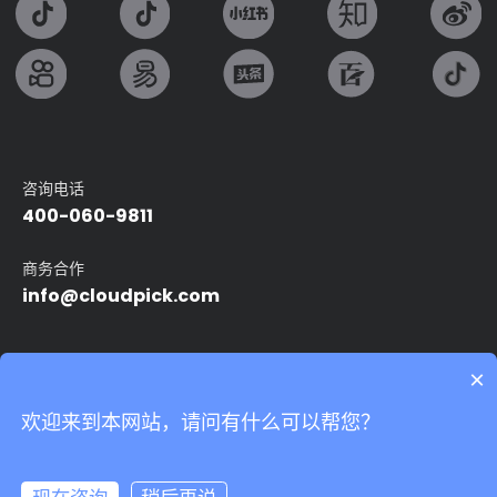
咨询电话
400-060-9811
商务合作
info@cloudpick.com
友情链接：
×
Intel
无人便利店
无人超市
自动售货机
智能无人店
欢迎来到本网站，请问有什么可以帮您？
24小时无人便利店
无人领用仓
我们非常重视您的个人隐私，当您访问我们的网站时，请同意使用
的所有cookie。有关个人数据处理的更多信息可访问
《隐私条款》
Copyright©2024 上海云拿智能科技有限公司.All rights reserved
沪ICP备
17039527号-5
Powered by Yongsy