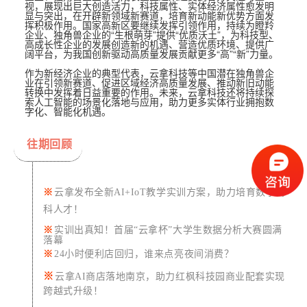
视，展现出巨大创造活力，科技属性、实体经济属性愈发明
显与突出，在开辟新领域新赛道，培育新动能新优势方面发
挥积极作用。国家高新区要继续发挥引领作用，持续为瞪羚
企业、独角兽企业的“生根萌芽”提供“优质沃土”，为科技型、
高成长性企业的发展创造新的机遇、营造优质环境、提供广
阔平台，为我国创新驱动高质量发展贡献更多“高”“新”力量。
作为新经济企业的典型代表，云拿科技等中国潜在独角兽企
业在引领新赛道、促进区域经济高质量发展、推动新旧动能
转换中发挥着日益重要的作用。未来，云拿科技还将持续探
索人工智能的场景化落地与应用，助力更多实体行业拥抱数
字化、智能化机遇。
往期回顾
※
云拿发布全新AI+IoT教学实训方案，助力培育数字商
科人才！
※
实训出真知！
首届“云拿杯”大学生数据分析大赛圆满
落幕
※
24小时便利店回归，谁来点亮夜间消费？
※
云拿AI商店落地南京，助力红枫科技园商业配套实现
跨越式升级！