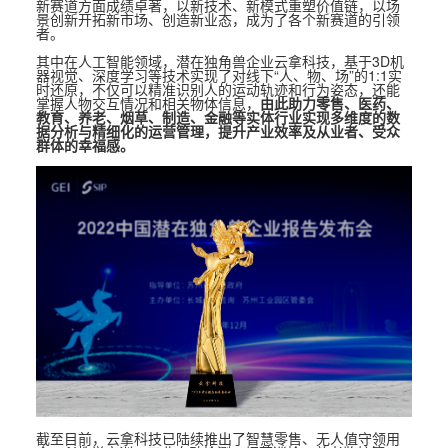
新赛道方面成绩卓著，以新技术、新模式重塑价值链，以场
景创新开拓新市场、创造新业态，成为了各个新赛道的引领
者。
其中在人工智能领域，潜在独角兽企业云拿科技，基于3D机
器视觉、深度学习等技术实现了对线下“人、物、场”的1:1实
时还原，不仅可以精准识别人的运动轨迹和行为姿态，还能
掌握人物交互情况和相关物体信息，
由此助力零售、医药、
教育、养老、烟草、制造、金融等实体行业实现多维度的数
据分析与精细化的运营管理，提升产业效率及从业者、受众
群体的幸福感。
截至目前，云拿科技已陆续推出了智慧零售、无人值守领用