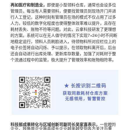
再如医疗和制造业，
即使是小型领料仓库，通常也会设多位
管理员，每当有人需要领料，便要找管理员到现场开门并进
行人工登记，这种时刻有管理员在场的模式不仅占用了过多
人力，较低的数字化程度也使得整体效率难以提升，且存在
耗材丢失、账物不符等问题。对此，云拿科技研发了更理想
的方案。系统可以在无人值守的情况下实现7×24小时不间断
地稳定运行，领料人员刷脸进入，待领物料所对应栏位上的
电子价签将自动闪烁、予以提示，在领取物料离开后，后台
还会自动进行出库处理、更新库存数量，加强了对耗材于整
个流通过程中的监管，极大提升了管理效率和账物相符率。
★ 长按识别二维码
获取同款耗材仓库方案
无感领用，智慧管控
科技部成果转化与区域创新司副司长吴家喜表示，
一批瞪羚
企业、独角兽企业等高成长企业越来越受到各方关注与重