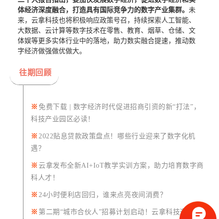
体经济深度融合，打造具有国际竞争力的数字产业集群。
未
来，云拿科技也将积极响应政策号召，持续探索人工智能、
大数据、云计算等数字技术在零售、教育、烟草、仓储、文
体娱等更多实体行业中的落地，助力数实融合提速，推动数
字经济做强做优做大。
往期回顾
※
免费下载 | 数字经济时代促进招商引资的新“打法”，
科技产业园区必读！
※
2022贴息贷款政策盘点！哪些行业迎来了数字化机
遇？
※
云拿发布全新AI+IoT教学实训方案，助力培育数字商
科人才！
※
24小时便利店回归，谁来点亮夜间消费？
※
第二期“城市合伙人”招募计划启动！云拿科技邀你共