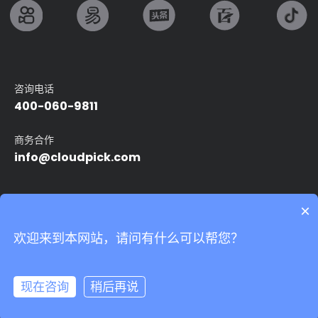
咨询电话
400-060-9811
商务合作
info@cloudpick.com
友情链接：
×
Intel
无人便利店
无人超市
自动售货机
智能无人店
欢迎来到本网站，请问有什么可以帮您？
24小时无人便利店
无人领用仓
我们非常重视您的个人隐私，当您访问我们的网站时，请同意使用
的所有cookie。有关个人数据处理的更多信息可访问
《隐私条款》
Copyright©2024 上海云拿智能科技有限公司.All rights reserved
沪ICP备
17039527号-5
Powered by Yongsy
现在咨询
稍后再说
隐私条款
法律声明
网站地图
接受