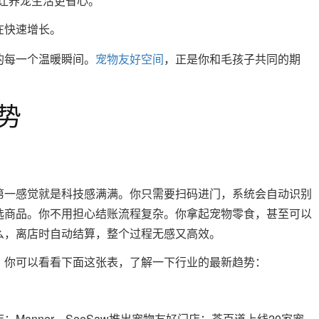
让养宠生活更省心。
在快速增长。
的每一个温暖瞬间。
宠物友好空间
，正是你和毛孩子共同的期
势
第一感觉就是科技感满满。你只需要扫码进门，系统会自动识别
选商品。你不用担心结账流程复杂。你拿起宠物零食，甚至可以
么，离店时自动结算，整个过程无感又高效。
。你可以看看下面这张表，了解一下行业的最新趋势：
；Manner、SeeSaw推出宠物友好门店；茶百道上线20家宠