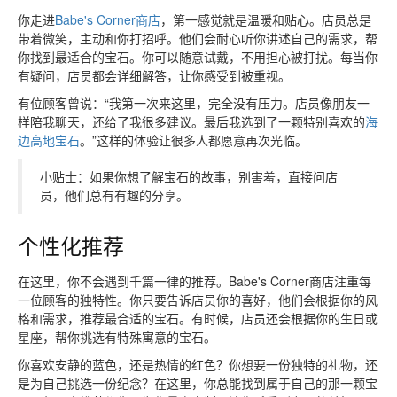
你走进
Babe's Corner商店
，第一感觉就是温暖和贴心。店员总是
带着微笑，主动和你打招呼。他们会耐心听你讲述自己的需求，帮
你找到最适合的宝石。你可以随意试戴，不用担心被打扰。每当你
有疑问，店员都会详细解答，让你感受到被重视。
有位顾客曾说：“我第一次来这里，完全没有压力。店员像朋友一
样陪我聊天，还给了我很多建议。最后我选到了一颗特别喜欢的
海
边高地宝石
。”这样的体验让很多人都愿意再次光临。
小贴士：如果你想了解宝石的故事，别害羞，直接问店
员，他们总有有趣的分享。
个性化推荐
在这里，你不会遇到千篇一律的推荐。Babe's Corner商店注重每
一位顾客的独特性。你只要告诉店员你的喜好，他们会根据你的风
格和需求，推荐最合适的宝石。有时候，店员还会根据你的生日或
星座，帮你挑选有特殊寓意的宝石。
你喜欢安静的蓝色，还是热情的红色？你想要一份独特的礼物，还
是为自己挑选一份纪念？在这里，你总能找到属于自己的那一颗宝