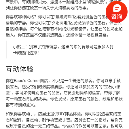
布景中，有的则和贝壳、漂流木一起组成小型“海边风景”。这些陈
列让你仿佛在欣赏一场关于大海和高地的故事。
你喜欢哪种风格？你可以在“晨曦海岸”区看到淡蓝色的宝石，感受
清晨的宁静。你也可以在“夕阳高地”区发现深绿色的宝石，体会大
自然的神秘。每个区域都有不同的灯光和装饰，让宝石的色彩更加
迷人。你在这里不仅能挑选商品，还能体验一场视觉盛宴。
小贴士：别忘了拍照留念，这里的陈列背景可是很多人打
卡的热门选择！
互动体验
你在Babe's Corner商店，不只是一个普通的顾客。你可以亲手触
摸宝石，感受它们的温度和质感。你还可以参加店内的“宝石小课
堂”，学习如何辨别宝石的品质。店员会用简单的语言，带你了解
每一颗宝石背后的故事。你会发现，原来宝石的颜色、纹理和形状
都有特别的意义。
如果你喜欢动手，店里还提供DIY饰品体验。你可以挑选喜欢的宝
石和配件，自己动手制作项链或手链。店员会在一旁指导，帮你完
成属于自己的独一无二的饰品。你做好的作品可以带回家，也可以