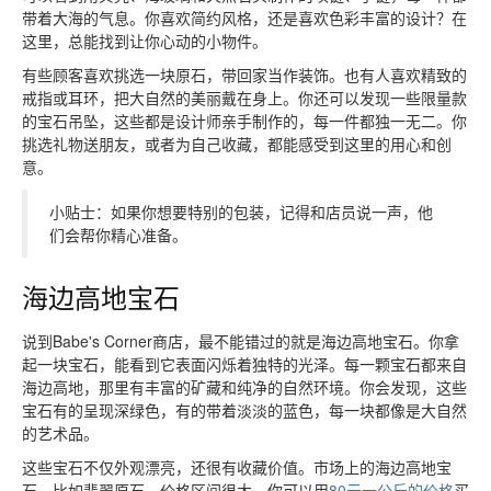
带着大海的气息。你喜欢简约风格，还是喜欢色彩丰富的设计？在
这里，总能找到让你心动的小物件。
有些顾客喜欢挑选一块原石，带回家当作装饰。也有人喜欢精致的
戒指或耳环，把大自然的美丽戴在身上。你还可以发现一些限量款
的宝石吊坠，这些都是设计师亲手制作的，每一件都独一无二。你
挑选礼物送朋友，或者为自己收藏，都能感受到这里的用心和创
意。
小贴士：如果你想要特别的包装，记得和店员说一声，他
们会帮你精心准备。
海边高地宝石
说到Babe's Corner商店，最不能错过的就是海边高地宝石。你拿
起一块宝石，能看到它表面闪烁着独特的光泽。每一颗宝石都来自
海边高地，那里有丰富的矿藏和纯净的自然环境。你会发现，这些
宝石有的呈现深绿色，有的带着淡淡的蓝色，每一块都像是大自然
的艺术品。
这些宝石不仅外观漂亮，还很有收藏价值。市场上的海边高地宝
石，比如翡翠原石，价格区间很大。你可以用
80元一公斤的价格
买