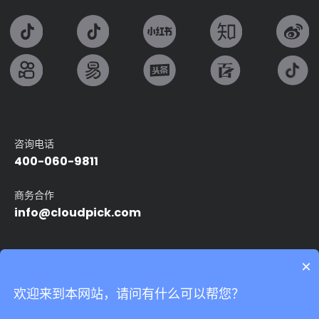
咨询电话
400-060-9811
商务合作
info@cloudpick.com
友情链接：
×
Intel
无人便利店
无人超市
自动售货机
智能无人店
欢迎来到本网站，请问有什么可以帮您？
24小时无人便利店
无人领用仓
我们非常重视您的个人隐私，当您访问我们的网站时，请同意使用