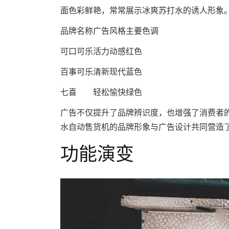
面色彩鲜艳，常常展示冰爽苏打水的诱人形象
品牌名称
广告风格
主要色调
可口可乐
活力动感
红色
百事可乐
清新现代
蓝色
七喜
轻松愉快
绿色
广告不仅提升了品牌辨识度，也增强了消费者
水自动售货机的品牌形象与广告设计共同营造
功能演变