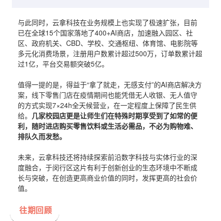
与此同时，云拿科技在业务规模上也实现了极速扩张，目前
已在全球15个国家落地了400+AI商店，加速融入园区、社
区、政府机关、CBD、学校、交通枢纽、体育馆、电影院等
多元化消费场景，注册用户数累计超过500万，订单数累计超
过1亿，平台交易额突破5亿。
值得一提的是，得益于“拿了就走，无感支付”的AI商店解决方
案，线下零售门店在疫情期间也能凭借无人收银、无人值守
的方式实现7×24h全天候营业，在一定程度上保障了民生供
给。
几家校园店更是让师生们在特殊时期享受到了如常的便
利，随时进店购买零售饮料或生活必需品，不必为购物难、
排队久而发愁。
未来，云拿科技还将持续探索前沿数字科技与实体行业的深
度融合，于闵行区这片有利于创新创业的生态环境中不断成
长与突破，在创造更高商业价值的同时，发挥更高的社会价
值。
往期回顾