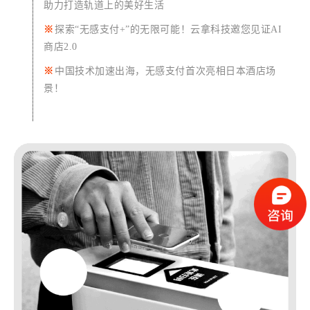
助力打造轨道上的美好生活
※
探索“无感支付+”的无限可能！云拿科技邀您见证AI
商店2.0
※
中国技术加速出海，无感支付首次亮相日本酒店场
景！