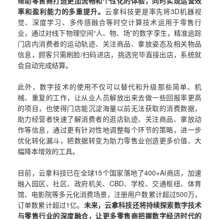
帮助零售商打造更加流畅和个性化的体验，同时实现运营效
率和盈利能力的多重提升。
云拿科技更是率先将3D机器视
觉、深度学习、多传感融合等时空计算技术运用于零售行
业，通过对线下物理空间“人、物、场”的数字孪生，精准追踪
门店内消费者的运动轨迹、关注商品、拿放姿态及相关物品
信息，顾客只需刷脸/扫码进店，挑选完毕直接出店，系统就
会自动完成结算。
此外，数字技术的使用不仅可以替代和升级那些简单、机
械、重复的工作，让从业人员解放出来去做一些回报率更高
的项目，也使得门店能沉淀海量以前无法获取的消费数据，
助力经营者快速了解消费者的逛店轨迹、关注商品、拿放动
作等信息，通过更有针对性地调整每个环节的策略，进一步
优化转化漏斗，把数据转变为助力零售业创造更多价值、大
幅降本增效的工具。
目前，云拿科技已在全球15个国家落地了400+AI商店，加速
融入园区、社区、政府机关、CBD、学校、交通枢纽、体育
馆、电影院等多元化消费场景，注册用户数累计超过500万，
订单数累计超过1亿。
未来，云拿科技还将持续探索数字技术
与零售行业的深度融合，让更多零售商把握数字经济时代的