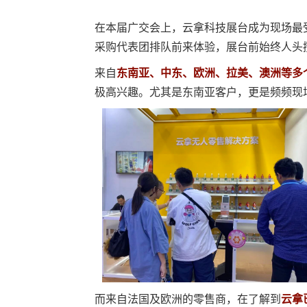
在本届广交会上，云拿科技展台成为现场最
采购代表团排队前来体验，展台前始终人头
来自
东南亚、中东、欧洲、拉美、澳洲等多
极高兴趣。尤其是东南亚客户，更是频频现
而来自法国及欧洲的零售商，在了解到
云拿