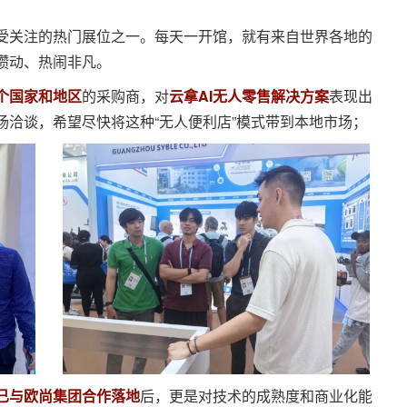
受关注的热门展位之一。每天一开馆，就有来自世界各地的
攒动、热闹非凡。
个国家和地区
的采购商，对
云拿AI无人零售解决方案
表现出
场洽谈，希望尽快将这种“无人便利店”模式带到本地市场；
已与欧尚集团合作落地
后，更是对技术的成熟度和商业化能