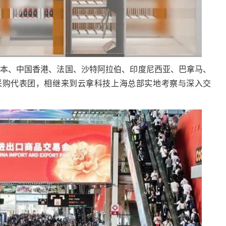
日本、中国香港、法国、沙特阿拉伯、印度尼西亚、巴拿马、
采购代表团，相继来到云拿科技上海总部实地考察与深入交