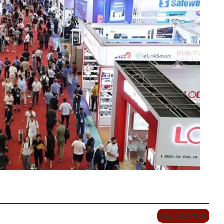
CLOUDPICK