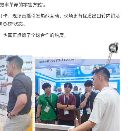
效率革命的零售方式”。
打卡，现场直播引发热烈互动，现场更有优质出口转内销活
满负荷”状态。
，也真正点燃了全球合作的热度。