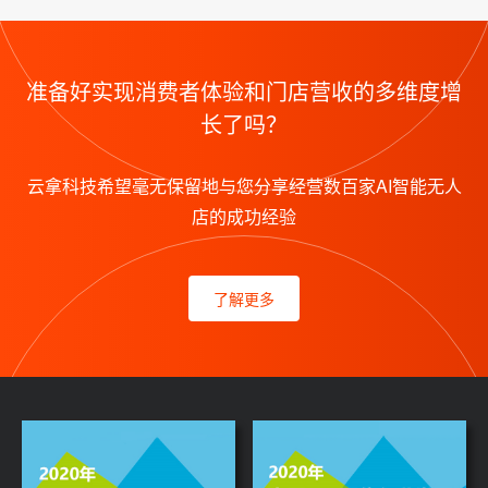
准备好实现消费者体验和门店营收的多维度增
长了吗？
云拿科技希望毫无保留地与您分享经营数百家AI智能无人
店的成功经验
了解更多