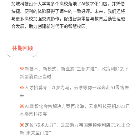
加坡科技设计大学等多个高校落地了AI数字化门店，并凭借
快捷、便利的体验获得了师生的一致好评。未来，我们还将
与更多高校加强交流协作，促进智慧零售与教育后勤管理融
合发展，助力创建新时代下的智慧校园。
往期回顾
※
新技术、新模式、新业态“三新并进”，政策利好之下
新型消费正当时
※
人才招募令 | 以梦为马，云拿等你一起奔赴AI零售未
来
※
AI数智化零售解决方案再出海，云拿科技亮相2021日
本零售科技展
※
定
位
“技术友好”，云拿助力韩国连锁便利店CU推出全
新“未来型门店”