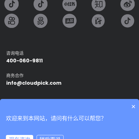
咨询电话
400-060-9811
商务合作
info@cloudpick.com
友情链接：
×
Intel
无人便利店
无人超市
自动售货机
智能无人店
欢迎来到本网站，请问有什么可以帮您？
24小时无人便利店
无人领用仓
我们非常重视您的个人隐私，当您访问我们的网站时，请同意使用
的所有cookie。有关个人数据处理的更多信息可访问
《隐私条款》
Copyright©2024 上海云拿智能科技有限公司.All rights reserved
沪ICP备
17039527号-5
Powered by Yongsy