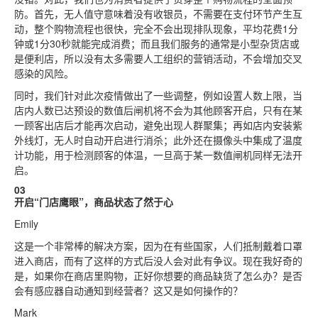
防。首先，无人值守意味着没有收银员，不需要在支付环节产生互
动，整个购物流程也很快，完全不会出现排队现象，平均花费1分
钟或1分30秒就能完成消费；而且我们服务的通常是小型杂货店或
是便利店，所以没有太多需要人工组织的营销活动，不会增加交叉
感染的风险。
同时，我们针对此次疫情做出了一些调整，例如设置人数上限，当
店内人数已达预设的数值后闸机将不会为其他顾客开启，只有在某
一顾客出店后才能再次启动，避免出现人群聚集；再如店内安装紫
外线灯，无人时自动开启进行消杀；此外还在摄像头中集成了温度
计功能，用于检测顾客的体温，一旦高于某一数值闸机同样无法开
启。
03
开启“门店鹰眼”，商品状态了然于心
Emily
这是一个非常棒的解决方案，因为在有些国家，人们抵制戴着口罩
进入商店，而有了这样的方式后没人会对此有争议。现在我好奇的
是，如果你在商店里购物，正好你想要的商品缺货了怎么办？是否
会有感应器自动通知到经营者？这又是如何操作的？
Mark