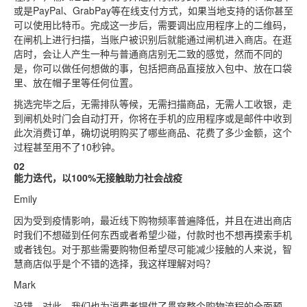
或是PayPal、GrabPay等在线支付方式，如果当地支持的话你甚至
可以使用比特币。完成这一步后，需要调出应用程序上的二维码，
在闸机上进行扫描，当账户被识别后就能通过闸机进入商店。在逛
店时，会让人产生一种与普通商店别无二致的感觉，然而不同的
是，你可以做任何想做的事，包括把商品直接放入包中、放在口袋
里、放在帽子里等任何位置。
挑选完毕之后，无需排队等候，无需扫描商品，无需人工收银，走
到闸机处时门会自动打开，你将在手机的应用程序或是邮件中收到
此次消费订单，确切说明购买了哪些商品、花费了多少金额，这个
过程甚至用不了10秒钟。
02
能力迭代，以100%无接触助力社会战疫
Emily
因为受到疫情影响，最近线下购物频率普遍降低，并且在进出商店
时我们不想碰到任何东西或者希望少碰，付款时也不想再摸索手机
或者钱包。对于那些需要购物但希望尽可能减少接触的人来说，智
慧商店似乎是个不错的选择，我这样理解对吗？
Mark
没错。对此，我们也为消费者提供了贯穿整个购物流程的全面预