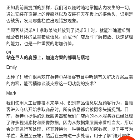
正如我前面提到的那样，我们可以随时随地掌握店内发生的一切。
通过安装在货架上的传感器以及安装在天花板上的摄像头，识别是
否缺货，发现哪些栏位出现错放现象。
当顾客从货架A上拿取某物并放到了货架B上时，就能准确通知到
经营者具体的乱拿错放信息。而赋予门店及时了解错放、快速整理
的能力，也是一种重要的附加价值。
04
站在巨人的肩膀上，加速方案的部署与落地
Emily
太棒了！我们很喜欢在英特尔AI播客节目中听到有关解决方案后端
的内容，能否稍微谈谈支撑这一切功能的技术？
Mark
我们使用人工智能技术来学习、识别商品信息以及顾客行为，当顾
客进入商店开始拿取商品时，所有信息都会被摄像头捕捉到。目
前，英特尔提供的边缘服务器和我们门店内的本地服务器已经处理
了许多视频素材和图像数据。因为从数据集层面来看相当大，所以
会对其进行预处理，将其转换为一种特殊的加密数据，以千字节为
单位，发送至云端，然后在云端进一步处理，用于了解“谁对哪件