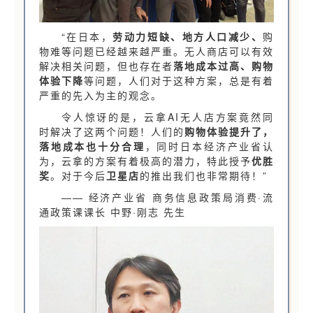
“在日本，
劳动力短缺、地方人口减少、
购
物难等问题已经越来越严重。无人商店可以有效
解决相关问题，但也存在者
落地成本过高、购物
体验下降
等问题，人们对于这种方案，总是有着
严重的先入为主的观念。
令人惊讶的是，云拿AI无人店方案竟然同
时解决了这两个问题！人们的
购物体验提升了，
落地成本也十分合理
，同时日本经济产业省认
为，云拿的方案有着极高的潜力，特此授予
优胜
奖
。对于今后
卫星店
的推出我们也非常期待！
”
—— 经济产业省 商务信息政策局消费·流
通政策课课长 中野·刚志 先生