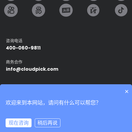
咨询电话
400-060-9811
商务合作
info@cloudpick.com
友情链接：
×
Intel
无人便利店
无人超市
自动售货机
智能无人店
欢迎来到本网站，请问有什么可以帮您？
24小时无人便利店
无人领用仓
我们非常重视您的个人隐私，当您访问我们的网站时，请同意使用
的所有cookie。有关个人数据处理的更多信息可访问
《隐私条款》
Copyright©2024 上海云拿智能科技有限公司.All rights reserved
沪ICP备
17039527号-5
Powered by Yongsy
现在咨询
稍后再说
隐私条款
法律声明
网站地图
接受