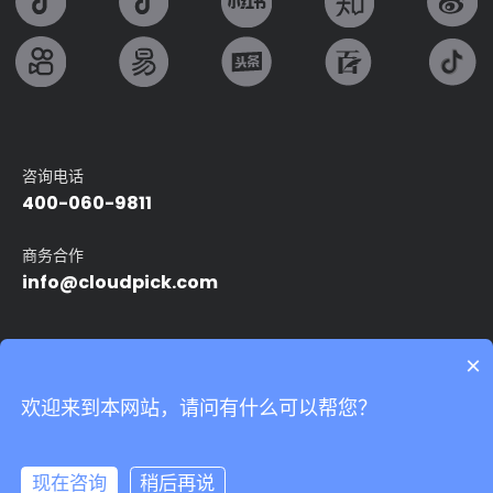
咨询电话
400-060-9811
商务合作
info@cloudpick.com
友情链接：
×
Intel
无人便利店
无人超市
自动售货机
智能无人店
欢迎来到本网站，请问有什么可以帮您？
24小时无人便利店
无人领用仓
我们非常重视您的个人隐私，当您访问我们的网站时，请同意使用
的所有cookie。有关个人数据处理的更多信息可访问
《隐私条款》
Copyright©2024 上海云拿智能科技有限公司.All rights reserved
沪ICP备
17039527号-5
Powered by Yongsy
现在咨询
稍后再说
隐私条款
法律声明
网站地图