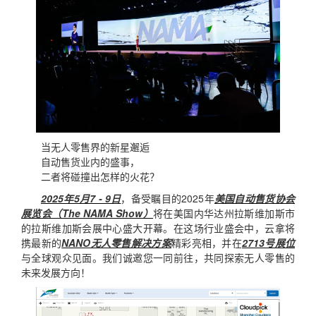
当无人零售界的新星邂逅
自动售货业内的盛事，
二者将碰撞出怎样的火花？
2025年5月7 - 9日
，备受瞩目的2025年
美国自动售货协会
展览会（The NAMA Show）
将在美国内华达州拉斯维加斯市
的拉斯维加斯会展中心盛大开幕。在这场行业盛会中，云拿将
携最新的
NANO无人零售解决方案
精彩亮相，并在
2713号展位
与全球观众见面。我们诚邀您一同前往，共同探索无人零售的
未来发展方向！