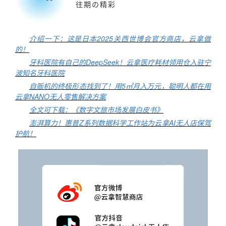
往期の精彩
介绍一下：这是日本2025关西世博会官方商店，云拿做
的！
牙科医院有自己的DeepSeek！云拿医疗耗材领用仓入驻宁
波知名牙科医院
自贩机的终极形态找到了！用5㎡月入万元，聪明人都在用
云拿NANO无人零售解决方案
全文可下载：《数字文旅市场发展白皮书》
澎湃算力！惠普Z系列数据科学工作站为云拿AI无人店保驾
护航！