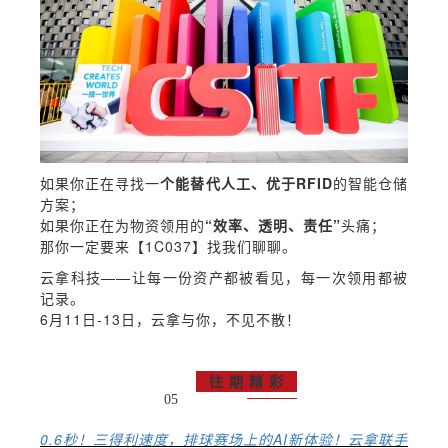
如果你正在寻找一
个能替代人工、优于RFID
的智能仓储
方案；
如果你正在为物资领用的
“效率、透明、责任”
头痛；
那你一定要来【1C037】找我们聊聊。
云拿科技——让每一份资产都被看见，每一次领用都被
记录。
6月11日-13日，云拿与你，不见不散！
往 期 精 彩
05
0.6秒！三得利速度，排球赛场上的AI新体验！云拿联手