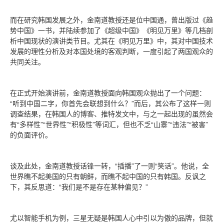
而在研究韩国发展之外，金南道教授还是位中国通，曾出版过《趋
势中国》一书，并陆续参加了《超级中国》《明见万里》等几档剖
析中国现状的演讲类节目。尤其在《明见万里》中，其对中国技术
发展的理性分析及对本国处境的客观判断，一度引起了两国观众的
共同关注。
在正式开始演讲前，金南道教授面向韩国观众抛出了一个问题：
“听到中国二字，你首先会联想到什么？”而后，其公布了这样一则
调查结果，在韩国人的博客、推特发文中，与之一起出现的虽然会
有“多样性”“世界性”“积极性”等词汇，但也不乏“山寨”“违法”“被害”
的负面评价。
谈及此处，金南道教授话锋一转，“插播”了一则“笑话”。他说，全
世界瞧不起美国的只有朝鲜，而瞧不起中国的只有韩国。反讽之
下，其反思道：“我们是不是存在某种偏见？”
尤以智能手机为例，三星无疑是韩国人心中引以为傲的品牌，但就