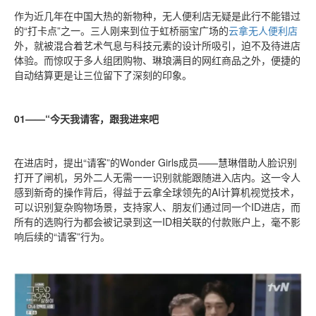
作为近几年在中国大热的新物种，无人便利店无疑是此行不能错过
的“打卡点”之一。三人刚来到位于虹桥丽宝广场的
云拿无人便利店
外，就被混合着艺术气息与科技元素的设计所吸引，迫不及待进店
体验。而惊叹于多人组团购物、琳琅满目的网红商品之外，便捷的
自动结算更是让三位留下了深刻的印象。
01——“今天我请客，跟我进来吧
在进店时，提出“请客”的Wonder Girls成员——慧琳借助人脸识别
打开了闸机，另外二人无需一一识别就能跟随进入店内。这一令人
感到新奇的操作背后，得益于云拿全球领先的AI计算机视觉技术，
可以识别复杂购物场景，支持家人、朋友们通过同一个ID进店，而
所有的选购行为都会被记录到这一ID相关联的付款账户上，毫不影
响后续的“请客”行为。