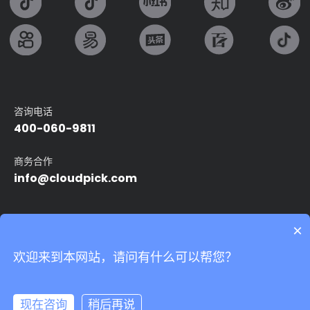
咨询电话
400-060-9811
商务合作
info@cloudpick.com
友情链接：
×
Intel
无人便利店
无人超市
自动售货机
智能无人店
欢迎来到本网站，请问有什么可以帮您？
24小时无人便利店
无人领用仓
我们非常重视您的个人隐私，当您访问我们的网站时，请同意使用
的所有cookie。有关个人数据处理的更多信息可访问
《隐私条款》
Copyright©2024 上海云拿智能科技有限公司.All rights reserved
沪ICP备
17039527号-5
Powered by Yongsy
现在咨询
稍后再说