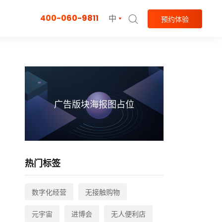
400-060-9811
中
预约体验
广告版块海报图占位
热门标签
数字化经营
无接触购物
元宇宙
进博会
无人便利店