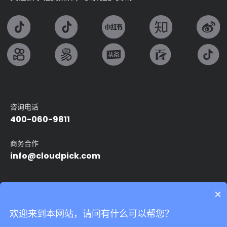
咨询电话
400-060-9811
商务合作
info@cloudpick.com
友情链接：
×
Intel
无人便利店
无人超市
自动售货机
智能无人店
欢迎来到本网站，请问有什么可以帮您？
24小时无人便利店
无人领用仓
我们非常重视您的个人隐私，当您访问我们的网站时，请同意使用